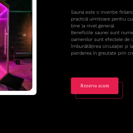
Sauna este o invenție finlan
practică uimitoare pentru cură
bine la nivel general.
Beneficiile saunei sunt nume
oamenilor sunt efectele de cu
îmbunătățirea circulației și l
pierderea în greutate prin cr
Rezerva acum