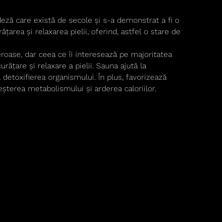
deză care există de secole și s-a demonstrat a fi o
țarea și relaxarea pielii, oferind, astfel o stare de
roase, dar ceea ce îi interesează pe majoritatea
rățare și relaxare a pielii. Sauna ajută la
a detoxifierea organismului. În plus, favorizează
eșterea metabolismului și arderea caloriilor.