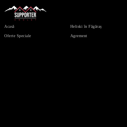
Acasă
Heliski în Făgăraș
Oferte Speciale
Agrement
Plan tarifar
Galerie Foto
Despre cabană
Tur Virtual
Tabere de Vară
Contact