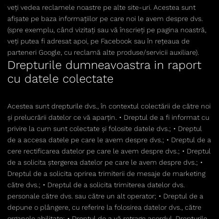
veți vedea reclamele noastre pe alte site-uri. Acestea sunt
afișate pe baza informațiilor pe care noi le avem despre dvs.
(spre exemplu, când vizitați sau vă înscrieți pe pagina noastră,
veți putea fi adresat apoi, pe Facebook sau în rețeaua de
parteneri Google, cu reclamă alte produse/servicii auxiliare).
Drepturile dumneavoastra in raport
cu datele colectate
Acestea sunt drepturile dvs., în contextul colectării de către noi
și prelucrării datelor ce vă aparțin. • Dreptul de a fi informat cu
privire la cum sunt colectate și folosite datele dvs.; • Dreptul
de a accesa datele pe care le avem despre dvs.; • Dreptul de a
cere rectificarea datelor pe care le avem despre dvs.; • Dreptul
de a solicita ștergerea datelor pe care le avem despre dvs.; •
Dreptul de a solicita oprirea trimiterii de mesaje de marketing
către dvs.; • Dreptul de a solicita trimiterea datelor dvs.
personale către dvs. sau către un alt operator; • Dreptul de a
depune o plângere, cu referire la folosirea datelor dvs., către
organele abilitate; • Dreptul de a vă retrage acordul. Drepturile