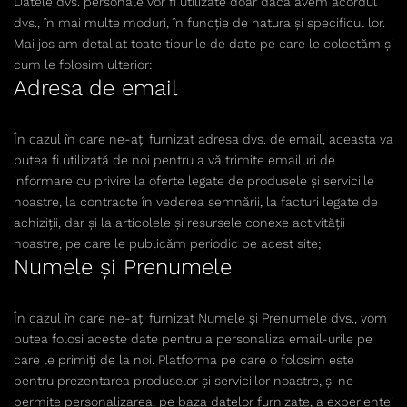
Datele dvs. personale vor fi utilizate doar dacă avem acordul
dvs., în mai multe moduri, în funcție de natura și specificul lor.
Mai jos am detaliat toate tipurile de date pe care le colectăm și
cum le folosim ulterior:
Adresa de email
În cazul în care ne-ați furnizat adresa dvs. de email, aceasta va
putea fi utilizată de noi pentru a vă trimite emailuri de
informare cu privire la oferte legate de produsele și serviciile
noastre, la contracte în vederea semnării, la facturi legate de
achiziții, dar și la articolele și resursele conexe activității
noastre, pe care le publicăm periodic pe acest site;
Numele și Prenumele
În cazul în care ne-ați furnizat Numele și Prenumele dvs., vom
putea folosi aceste date pentru a personaliza email-urile pe
care le primiți de la noi. Platforma pe care o folosim este
pentru prezentarea produselor și serviciilor noastre, și ne
permite personalizarea, pe baza datelor furnizate, a experienței