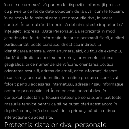
în cele ce urmează, vă punem la dispoziție informații precise
cu privire la ce fel de date colectăm de la dvs., cum le folosim,
în ce scop le folosim și care sunt drepturile dvs., în acest
context. În primul rând trebuie să definim, și este important să
înțelegeți, expresia: „Date Personale”. Ea reprezintă în mod
generic orice fel de informație despre o persoană fizică, a cărei
particularități poate conduce, direct sau indirect, la
identificarea acesteia. Vom enumera, aici, cu titlu de exemplu,
dar fără a limita la acestea: numele și prenumele, adresa
geografică, orice număr de identificare, orientarea politică,
orientarea sexuală, adresa de email, orice informații despre
localizare și orice alt identificator online precum dispozitivul
folosit pentru accesarea internetului, adresa IP sau informațiile
obținute prin cookie-uri. În ce privește acordul dvs., în
contextul colectării și folosirii datelor personale, am luat toate
măsurile tehnice pentru ca să ne puteți oferi acest acord în
deplină cunoștință de cauză, de la prima și până la ultima
interacțiune cu acest site.
Protectia datelor dvs. personale