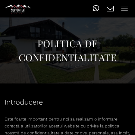
Tog
POLITICA DE
CONFIDENTIALITATE
Introducere
Este foarte important pentru noi să realizăm o informare
corectă a utilizatorilor acestui website cu privire la politica
noastră de confidențialitate a datelor dvs. personale, așa încât,