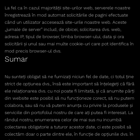
La fel ca în cazul majorității site-urilor web, serverele noastre
înregistrează în mod automat solicitările de pagini efectuate
când un utilizator accesează site-urile noastre web. Aceste
„jurnale de server” includ, de obicei, solicitarea dvs. web,
adresa IP, tipul de browser, limba browser-ului, data şi ora
solicitării şi unul sau mai multe cookie-uri care pot identifica în
mod precis browser-ul dvs.
Sumar
Nu sunteți obligat să ne furnizați niciun fel de date, ci totul ține
strict de opțiunea dvs., însă este important să înțelegeți că fără
ele relaționarea dvs. cu noi poate fi limitată, și că anumite părți
din website este posibil să nu funcționeze corect, să nu putem
colabora, sau să nu vă putem anunța cu privire la produsele și
serviciile din portofoliul nostru de care ați putea fi interesat. La
rândul nostru, enumerarea celor de mai sus nu incumbă
colectarea obligatorie a tuturor acestor date, ci este posibil să
colectăm doar o parte dintre ele, în funcție de opțiunile dvs. în