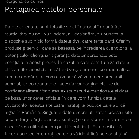
relaționarea cu noi.
Partajarea datelor personale
Datele colectate sunt folosite strict în scopul îmbunătățirii
relației dvs. cu noi. Nu vindem, nu cesionăm, nu punem la
dispoziție sub nicio formă datele dvs. către terțe părți. Oferim
produse și servicii care se bazează pe încrederea clienților și a
potențialilor clienți, iar siguranța datelor personale este
esențială în acest proces. În cazul în care vom furniza datele
utilizatorilor acestui site către diverși parteneri contractuali cu
care colaborăm, ne vom asigura că vă vom cere prealabil
acordul, iar contractele cu aceștia vor conține clauze de
confidențialitate. Vor putea exista cazuri excepționale și doar
pe baza unor cereri oficiale, în care vom furniza datele
utilizatorilor acestui site către instituțiile publice care aplică
legea în România. Singurele date despre utilizatorii acestui site,
la care terțe părți au acces, sunt agregate și anonimizate – pe
baza cărora utilizatorii nu pot fi identificați. Este posibil să
facem publice informații care nu vă identifică personal și să