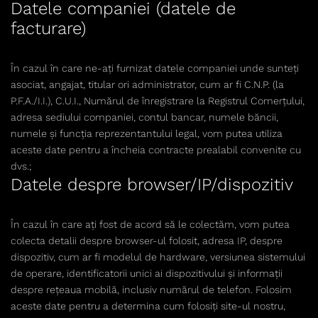
Datele companiei (datele de
facturare)
În cazul în care ne-ați furnizat datele companiei unde sunteți
asociat, angajat, titular ori administrator, cum ar fi C.N.P. (la
P.F.A./I.I.), C.U.I., Numărul de înregistrare la Registrul Comerțului,
adresa sediului companiei, contul bancar, numele băncii,
numele și funcția reprezentantului legal, vom putea utiliza
aceste date pentru a încheia contracte prealabil convenite cu
dvs.;
Datele despre browser/IP/dispozitiv
În cazul în care ați fost de acord să le colectăm, vom putea
colecta detalii despre browser-ul folosit, adresa IP, despre
dispozitiv, cum ar fi modelul de hardware, versiunea sistemului
de operare, identificatorii unici ai dispozitivului și informații
despre rețeaua mobilă, inclusiv numărul de telefon. Folosim
aceste date pentru a determina cum folosiți site-ul nostru,